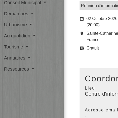
Conseil Municipal
Réunion d'informat
Démarches
date_range
02 Octobre 2026
Urbanisme
(20:00)
room
Sainte-Catherin
Au quotidien
France
Tourisme
account_balance_wallet
Gratuit
Annuaires
.
Ressources
Coordon
Lieu
Centre d'info
Adresse emai
-