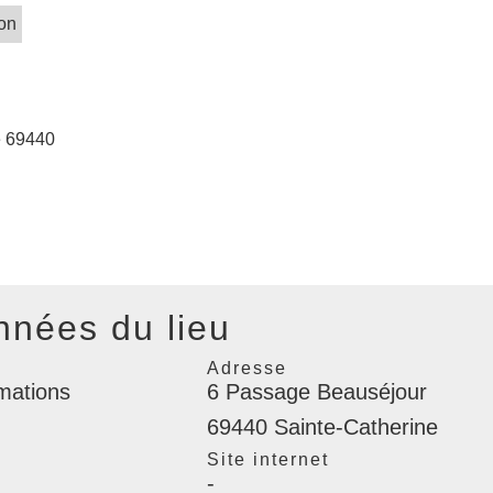
ion
e 69440
nées du lieu
Adresse
rmations
6 Passage Beauséjour
69440 Sainte-Catherine
l
Site internet
-