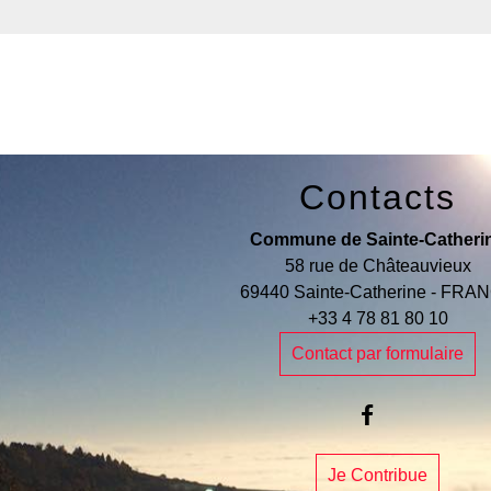
Contacts
Commune de Sainte-Catheri
58 rue de Châteauvieux
69440 Sainte-Catherine - FRA
+33 4 78 81 80 10
Contact par formulaire
Je Contribue