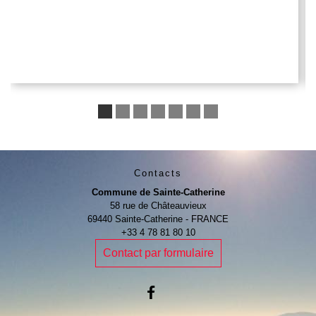
Contacts
Commune de Sainte-Catherine
58 rue de Châteauvieux
69440 Sainte-Catherine - FRANCE
+33 4 78 81 80 10
Contact par formulaire